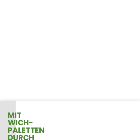
SPERRHOLZ
ELEMENTE FÜR
CONTAINERVERST
/
LADUNGSSICHERU
MIT
WICH-
PALETTEN
DURCH