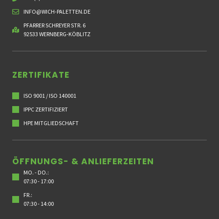
INFO@WICH-PALETTEN.DE
PFARRER SCHREYER STR. 6
92533 WERNBERG-KÖBLITZ
ZERTIFIKATE
ISO 9001 / ISO 140001
IPPC ZERTIFIZIERT
HPE MITGLIEDSCHAFT
ÖFFNUNGS- & ANLIEFERZEITEN
MO. - DO.:
07:30 - 17:00
FR.:
07:30 - 14:00