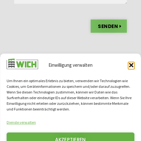
SENDEN
Alternative:
Einwilligung verwalten
Um Ihnen ein optimales Erlebnis zu bieten, verwenden wir Technologien wie
Cookies, um Geräteinformationen zu speichern und/oder darauf zuzugreifen.
Wenn Sie diesen Technologien zustimmen, können wir Daten wie das
Surfverhalten oder eindeutige IDs auf dieser Website verarbeiten. Wenn Sie Ihre
KONTAKT
Einwilligung nicht erteilen oder zurückziehen, können bestimmte Merkmale
und Funktionen beeinträchtigt werden.
+49 (0) 96 04 92 10 0
Dienste verwalten
INFO@WICH-PALETTEN.DE
PFARRER SCHREYER STR. 6
92533 WERNBERG-KÖBLITZ
AKZEPTIEREN